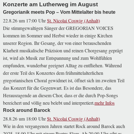
Konzerte am Lutherweg im August
Gregorianik meets Pop – Vom Mittelalter bis heute
22.8.26 um 17:00 Uhr
St. Nicolai Coswig (Anhalt)
Die stimmgewaltigen Sänger der GREGORIAN VOICES
kommen im Sommer und Herbst wieder in einige Kirchen
unserer Region. Ihr Gesang, der von einer berauschenden
Klarheit musikalische Präzision und reinen Chorgesang geprägt
ist, wird als Musik zur Entspannung und zum Wohlfühlen
empfunden, wunderbar geeignet Alltag zu entfliehen. Während
der erste Teil des Konzertes dem frühmittelalterlichen
gregorianischen Choral gewidmet ist, öffnet sich im zweiten Teil
das Konzert für die Gegenwart. Es ist das Besondere, das
Herausragende an diesem Chor, dass er die durch Pop-Songs
bereichert und völlig neu belebt und interpretiert.
Rock around Barock
28.8.26 um 18:00 Uhr
St. Nicolai Coswig (Anhalt)
Wie in den vergangenen Jahren startet Rock around Barock auch
2025, 18.00 Uhr mit einem Poetry-Slam. Ab 20.00 Uhr gibt es